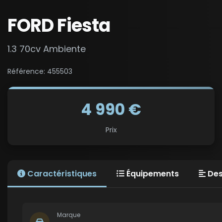
FORD Fiesta
1.3 70cv Ambiente
Référence: 455503
4 990 €
Prix
Caractéristiques
Équipements
Des
Marque