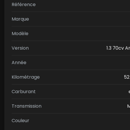
Référence
Marque
Modèle
Version
1.3 70cv 
Année
Kilométrage
52
Carburant
Transmission
M
Couleur