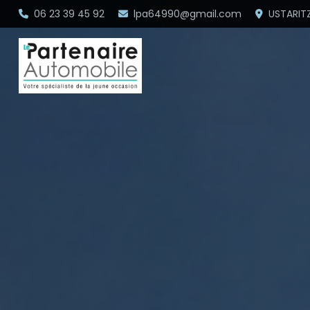
06 23 39 45 92
lpa64990@gmail.com
USTARIT